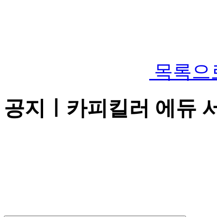
목록으
공지ㅣ카피킬러 에듀 서